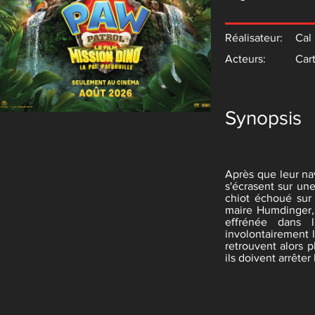
Réalisateur:
Cal
Acteurs:
Car
Synopsis
Après que leur nav
s'écrasent sur une
chiot échoué sur
maire Humdinger, 
effrénée dans l'
involontairement l
retrouvent alors 
ils doivent arrêter