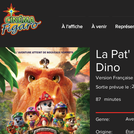
À l'affiche
À venir
Représent
La Pat' 
Dino
Version Française
2
Sortie prévue le :
87
minutes
Ave
Genre:
Origine:
État