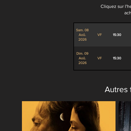
Cliquez sur l'
ach
Sam. 08
Aoû.
VF
15:30
2026
Dim. 09
Aoû.
VF
15:30
2026
Autres f