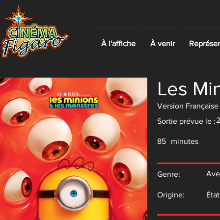
À l'affiche
À venir
Représent
Les Mi
Version Française
Sortie prévue le :
85
minutes
Ave
Genre:
Origine:
État