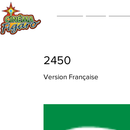
À l'affiche
À venir
Représent
2450
Version Française