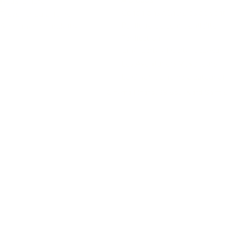
Nous joindre
Conditions générales de vent
Travailler au cinéma
Politique de confidentialité
S'abonner à l'infolettre
Tarification
Ciné-Carte et Carte-Cadeau
Les Aventuriers-Voyageurs
Le Cinéfil, cinéma d'auteur e
Cinéma Figaro, 39 Boulevard Saint-