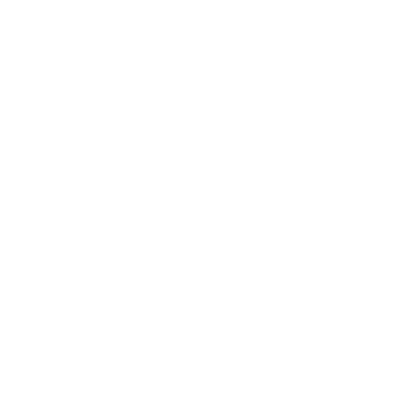
Conditions générales de vent
Travailler au cinéma
Politique de confidentialité
S'abonner à l'infolettre
Tarification
Ciné-Carte et Carte-Cadeau
Les Aventuriers-Voyageurs
Le Cinéfil, cinéma d'auteur e
Cinéma Figaro, 39 Boulevard Saint-