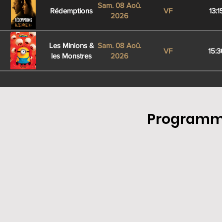
Sam. 08 Aoû.
Rédemptions
VF
13:1
2026
Les Minions &
Sam. 08 Aoû.
VF
15:3
les Monstres
2026
Dim. 09 Aoû.
L'Odyssée
VF
12:4
2026
Programma
Spider-Man:
Dim. 09 Aoû.
Brand New
VF
13:0
2026
Day
Dim. 09 Aoû.
Rédemptions
VF
13:1
2026
Les Minions &
Dim. 09 Aoû.
VF
15:3
les Monstres
2026