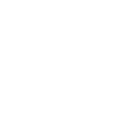
CONTACT
INFORMATIONS
À propos
Nous joindre
Conditions générales de vent
Travailler au cinéma
Politique de confidentialité
S'abonner à l'infolettre
Tarification
Ciné-Carte et Carte-Cadeau
Les Aventuriers-Voyageurs
Le Cinéfil, cinéma d'auteur e
Cinéma Figaro, 39 Boulevard Saint-